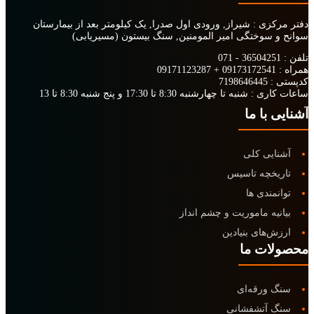
دفتر مرکزی :
شیراز, ورودی اول صدرا, یک کیلومتر بعد از بیمارستان
سوانح و سوختگی امیر المومنین, سنگ بیستون
(مسیریابی)
تلفن :
36504251 - 071
همراه :
09173172541
+
09171123287
کدپستی :
7198646445
ساعات کاری :
شنبه تا چهارشنبه 8:30 تا 17:30 و پنج شنبه 8:30 تا 13
آشنایی با ما
آشنایی کلی
تاریخچه تاسیس
توانمندی ها
بیانیه ماموریت و چشم انداز
ارزش‌های بنیادین
محصولات ما
سنگ‌ ورقه‌ای
سنگ آتشفشانی