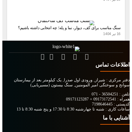
 مناسب برای کف، دیوار، نما و پله؛ چه انتخابی داشته باشیم؟
ات تماس
کزی :
شیراز, ورودی اول صدرا, یک کیلومتر بعد از بیمارستان
 سوختگی امیر المومنین, سنگ بیستون
(مسیریابی)
36504251 - 0
09171123287
+
09173172541
:
7198646445
اری :
شنبه تا چهارشنبه 8:30 تا 17:30 و پنج شنبه 8:30 تا 13
 با ما