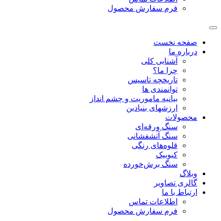
فرم سفارش محصول
صفحه نخست
درباره ما
آشنایی کلی
چرا ما؟
تاریخچه تاسیس
توانمندی ها
بیانیه ماموریت و چشم انداز
ارزشهای بنیادین
محصولات
سنگ‌ ورقه‌ای
سنگ آتشفشانی
قلوه‌های رنگی
کیوبیک
سنگ برش‌خورده
وبلاگ
گالری تصاویر
ارتباط با ما
اطلاعات تماس
فرم سفارش محصول