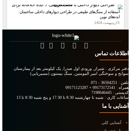
فاده از سنگ‌های طبیعی در طراحی دیوارهای داخلی ساختمان:
ه‌های نوین
ات تماس
کزی :
شیراز, ورودی اول صدرا, یک کیلومتر بعد از بیمارستان
 سوختگی امیر المومنین, سنگ بیستون
(مسیریابی)
36504251 - 0
09171123287
+
09173172541
:
7198646445
اری :
شنبه تا چهارشنبه 8:30 تا 17:30 و پنج شنبه 8:30 تا 13
 با ما
ایی کلی
یخچه تاسیس